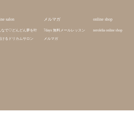
ine salon
メルマガ
online shop
んなで♡どんどん夢を叶
7days 無料メールレッスン
nerolelia online shop
続けるドリカムサロン
メルマガ