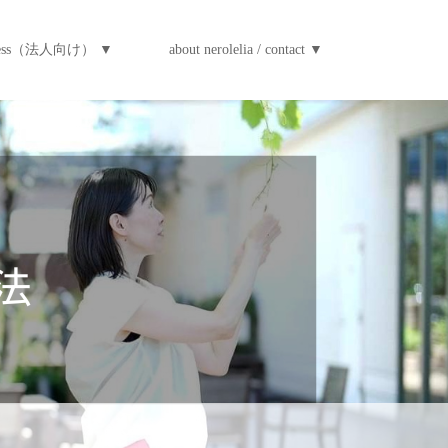
iness（法人向け） ▼
about nerolelia / contact ▼