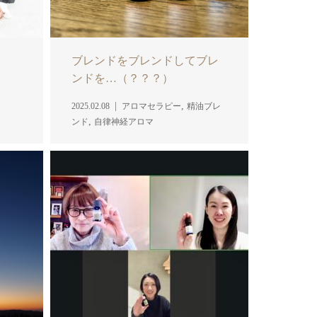
ブレンドをブレンドしてブレ
ンドを…（？？？）
,
2025.02.08
アロマセラピー
精油ブレ
,
ンド
自律神経アロマ