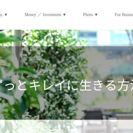
py ▼
Money ／ Investment ▼
Photo ▼
For Bus