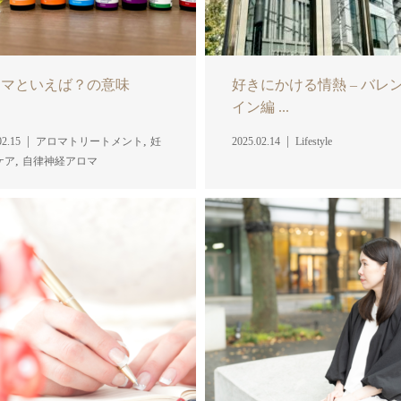
ロマといえば？の意味
好きにかける情熱 – バレ
イン編 ...
,
02.15
アロマトリートメント
妊
2025.02.14
Lifestyle
,
ケア
自律神経アロマ