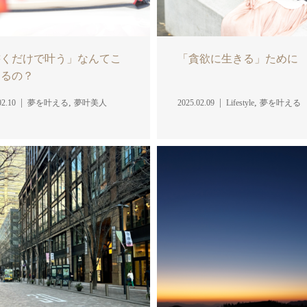
書くだけで叶う」なんてこ
「貪欲に生きる」ために
あるの？
,
,
02.10
夢を叶える
夢叶美人
2025.02.09
Lifestyle
夢を叶える