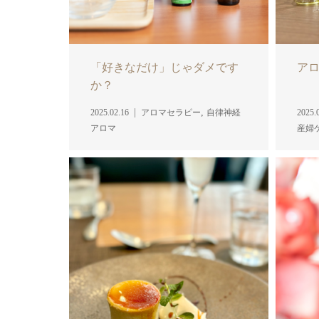
「好きなだけ」じゃダメです
ア
か？
,
2025.02.16
アロマセラピー
自律神経
2025.
アロマ
産婦