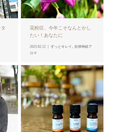
ンタ
花粉症、今年こそなんとかし
たい！あなたに
,
2025.02.12
ずっとキレイ
自律神経ア
ロマ