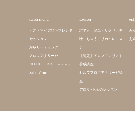
salon menu
Lesson
onl
カスタマイズ精油ブレンド
誰でも・簡単・サクサク夢
み
セッション
叶っちゃうドリカムレッス
え
左脳リーディング
ン
アロマアナリーゼ
【認定】アロマアナリスト
NEROLELIA Aromatherapy
養成講座
Salon Menu
セルフアロマアナリーゼ講
座
アロマ×お金のレッスン