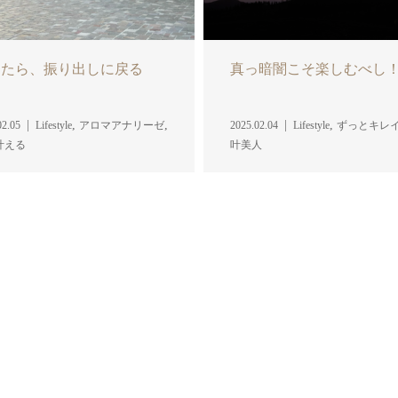
ったら、振り出しに戻る
真っ暗闇こそ楽しむべし
,
,
,
02.05
Lifestyle
アロマアナリーゼ
2025.02.04
Lifestyle
ずっとキレ
叶える
叶美人