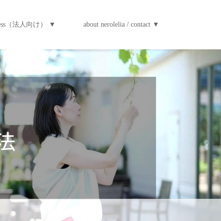
iness（法人向け） ▼
about nerolelia / contact ▼