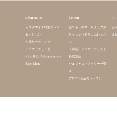
salon menu
Lesson
onl
カスタマイズ精油ブレンド
誰でも・簡単・サクサク夢
み
セッション
叶っちゃうドリカムレッス
え
左脳リーディング
ン
アロマアナリーゼ
【認定】アロマアナリスト
NEROLELIA Aromatherapy
養成講座
Salon Menu
セルフアロマアナリーゼ講
座
アロマ×お金のレッスン