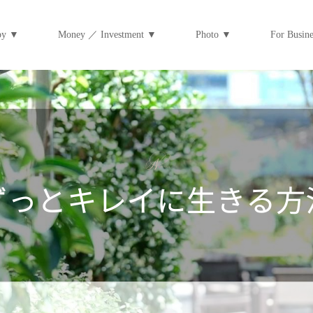
py ▼
Money ／ Investment ▼
Photo ▼
For Bus