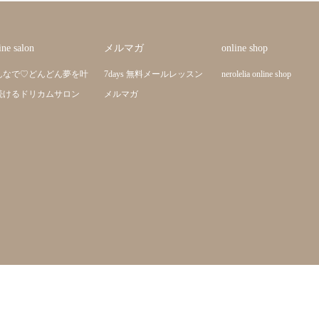
ine salon
メルマガ
online shop
んなで♡どんどん夢を叶
7days 無料メールレッスン
nerolelia online shop
続けるドリカムサロン
メルマガ