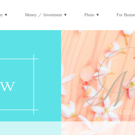
py ▼
Money ／ Investment ▼
Photo ▼
For Bus