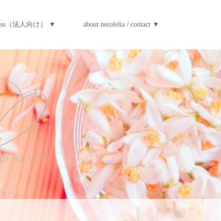
iness（法人向け） ▼
about nerolelia / contact ▼