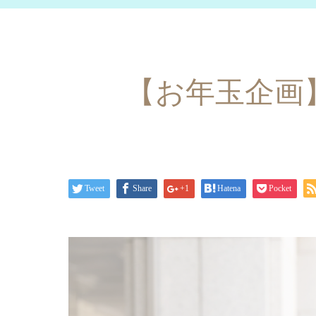
【お年玉企画】Ha
Tweet
Share
+1
Hatena
Pocket