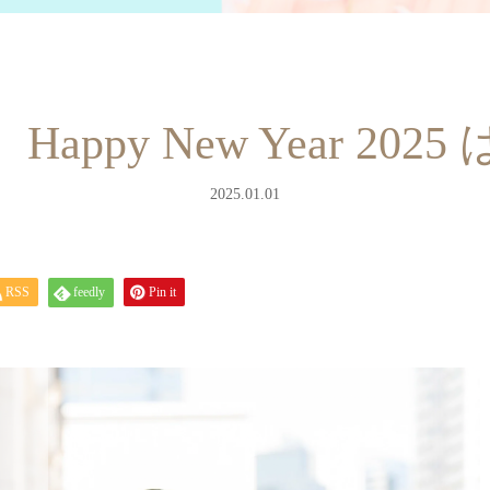
ppy New Year 20
2025.01.01
RSS
feedly
Pin it