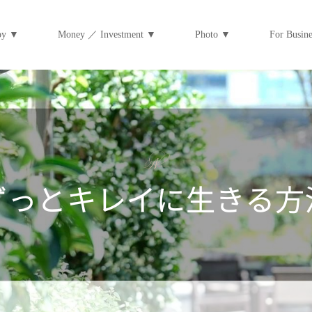
py ▼
Money ／ Investment ▼
Photo ▼
For Bus