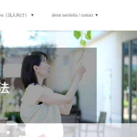
iness（法人向け） ▼
about nerolelia / contact ▼