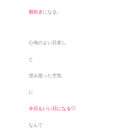
前向き
になる。
心地のよい日差し
と
澄み渡った空気
に
今日もいい日になる♡
なんて