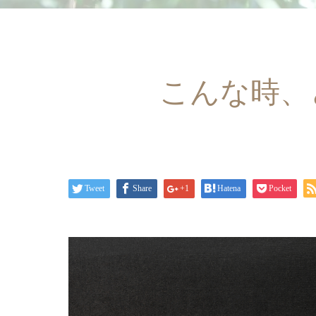
こんな時、
Tweet
Share
+1
Hatena
Pocket