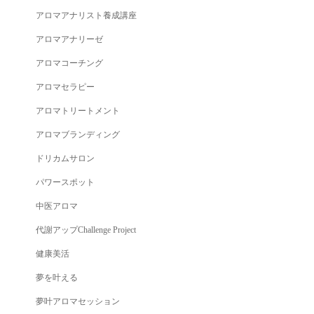
アロマアナリスト養成講座
アロマアナリーゼ
アロマコーチング
アロマセラピー
アロマトリートメント
アロマブランディング
ドリカムサロン
パワースポット
中医アロマ
代謝アップChallenge Project
健康美活
夢を叶える
夢叶アロマセッション