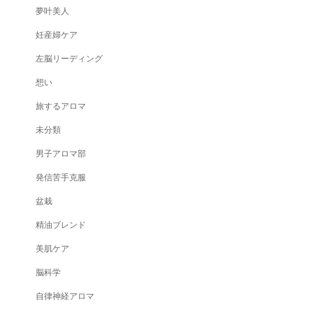
夢叶美人
妊産婦ケア
左脳リーディング
想い
旅するアロマ
未分類
男子アロマ部
発信苦手克服
盆栽
精油ブレンド
美肌ケア
脳科学
自律神経アロマ