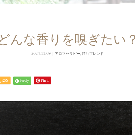
どんな香りを嗅ぎたい
2024.11.09
アロマセラピー
,
精油ブレンド
RSS
feedly
Pin it