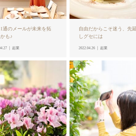
1通のメールが未来を拓
自由だからこそ迷う、先
かも♪
しグセには
04.27
起業
2022.04.26
起業