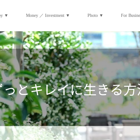
py ▼
Money ／ Investment ▼
Photo ▼
For Bus