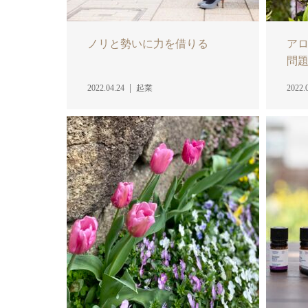
ノリと勢いに力を借りる
アロ
問
2022.04.24
起業
2022.