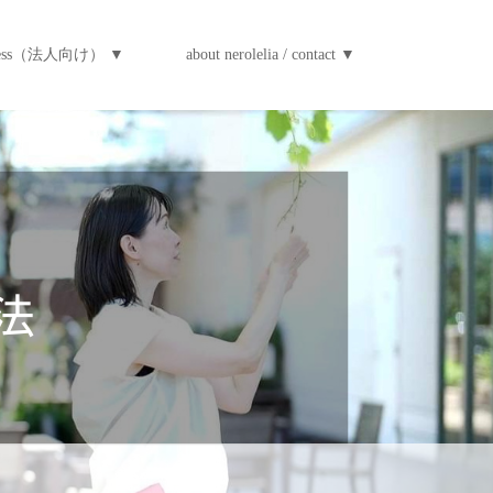
iness（法人向け） ▼
about nerolelia / contact ▼