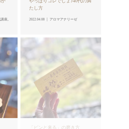
わか
やっぱりコレでしょ♪40代の満
たし方
,
成講座
2022.04.08
アロマアナリーゼ
「ピンと来る」の磨き方