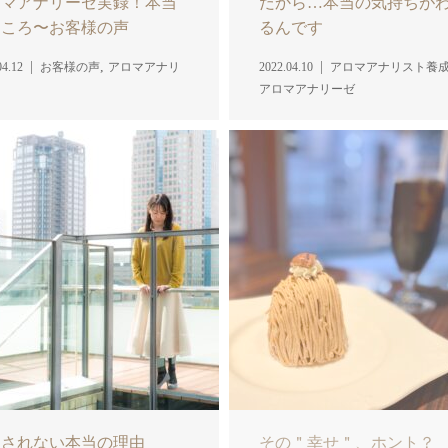
ロマアナリーゼ実録！本当
だから…本当の気持ちが
ところ〜お客様の声
るんです
,
04.12
お客様の声
アロマアナリ
2022.04.10
アロマアナリスト養
アロマアナリーゼ
たされない本当の理由
その＂幸せ＂、ホント？