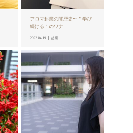
アロマ起業の闇歴史〜＂学び
続ける＂のワナ
2022.04.19
起業