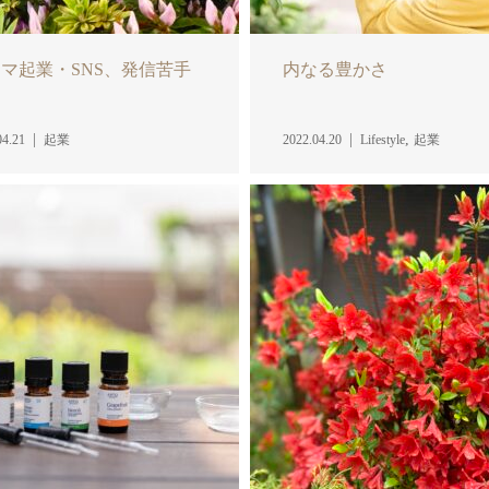
マ起業・SNS、発信苦手
内なる豊かさ
題
,
04.21
起業
2022.04.20
Lifestyle
起業