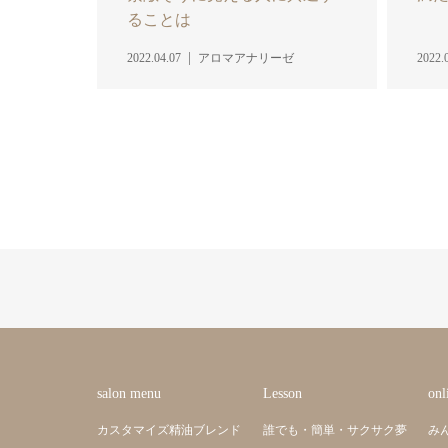
ることは
2022.04.07
アロマアナリーゼ
2022.
salon menu
Lesson
onl
カスタマイズ精油ブレンド
誰でも・簡単・サクサク夢
み