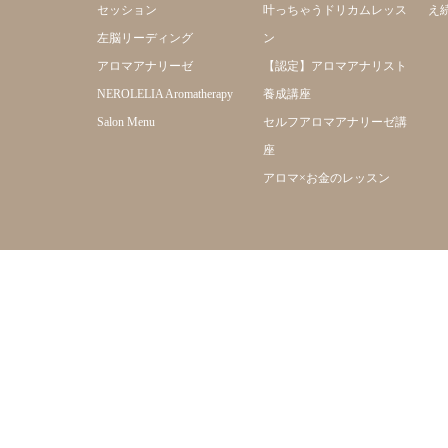
セッション
叶っちゃうドリカムレッス
え
左脳リーディング
ン
アロマアナリーゼ
【認定】アロマアナリスト
NEROLELIA Aromatherapy
養成講座
Salon Menu
セルフアロマアナリーゼ講
座
アロマ×お金のレッスン