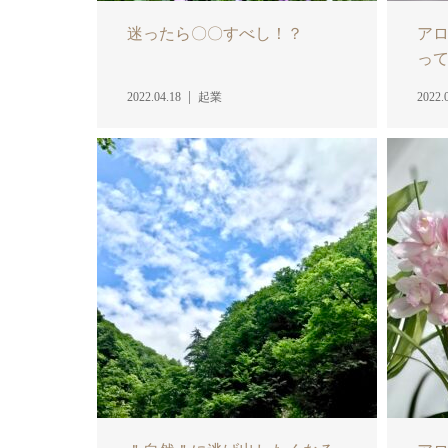
迷ったら〇〇すべし！？
ア
っ
2022.04.18
起業
2022.