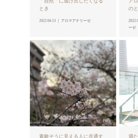
＂自然＂に逃げ出したくなる
ア
とき
の
2022.04.13
アロマアナリーゼ
2022.
ーゼ
素敵そうに見える人に共通す
満