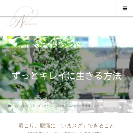
ブログ
ずっとキレイ
,
精油ブレンド
,
自律神経アロマ
肩こり、腰痛に「いまスグ」できること