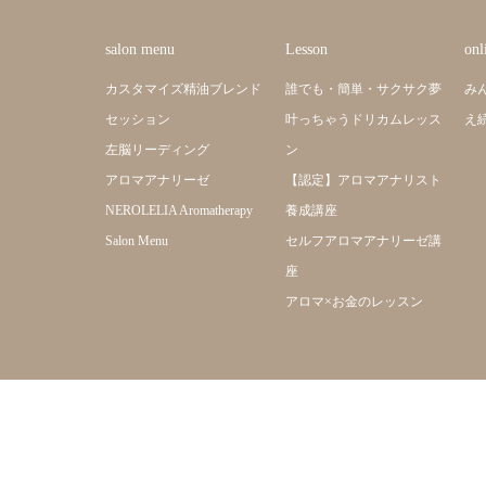
salon menu
Lesson
onl
カスタマイズ精油ブレンド
誰でも・簡単・サクサク夢
み
セッション
叶っちゃうドリカムレッス
え
左脳リーディング
ン
アロマアナリーゼ
【認定】アロマアナリスト
NEROLELIA Aromatherapy
養成講座
Salon Menu
セルフアロマアナリーゼ講
座
アロマ×お金のレッスン