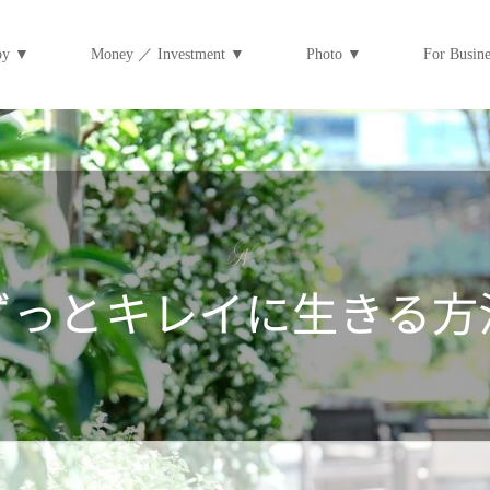
py ▼
Money ／ Investment ▼
Photo ▼
For Bus