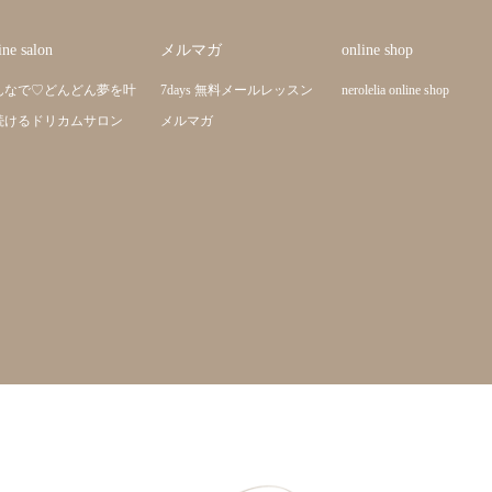
ine salon
メルマガ
online shop
んなで♡どんどん夢を叶
7days 無料メールレッスン
nerolelia online shop
続けるドリカムサロン
メルマガ