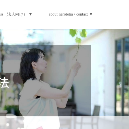
iness（法人向け） ▼
about nerolelia / contact ▼