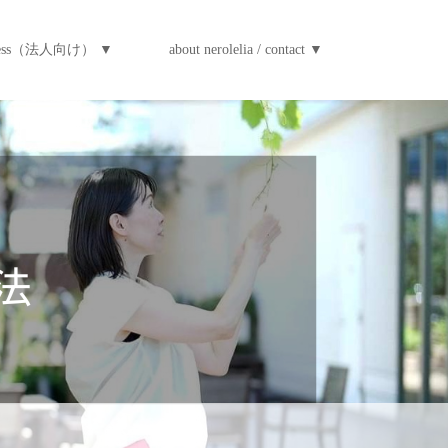
iness（法人向け） ▼
about nerolelia / contact ▼