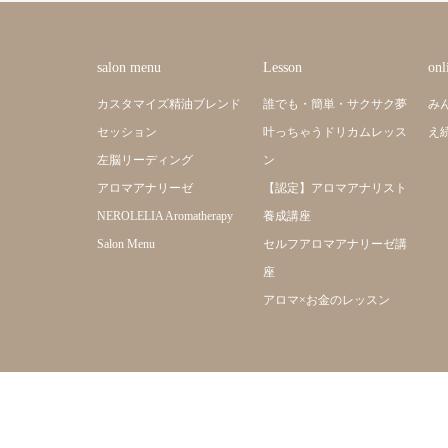
salon menu
Lesson
onl
カスタマイズ精油ブレンド
誰でも・簡単・サクサク夢
み
セッション
叶っちゃうドリカムレッス
え
左脳リーディング
ン
アロマアナリーゼ
【認定】アロマアナリスト
NEROLELIA Aromatherapy
養成講座
Salon Menu
セルフアロマアナリーゼ講
座
アロマ×お金のレッスン