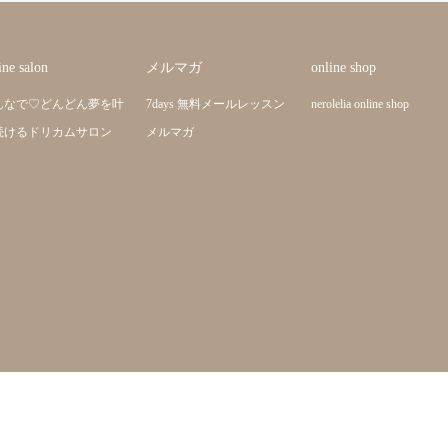
ine salon
メルマガ
online shop
んなで♡どんどん夢を叶
7days 無料メールレッスン
nerolelia online shop
続けるドリカムサロン
メルマガ