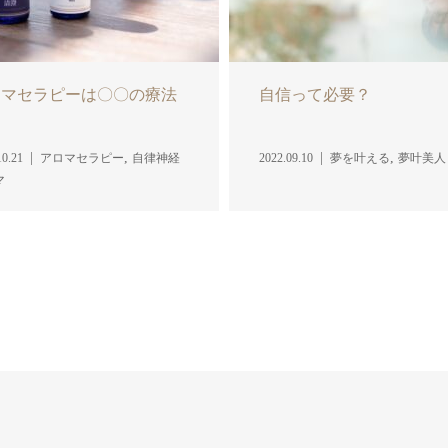
ロマセラピーは〇〇の療法
自信って必要？
す
,
,
10.21
アロマセラピー
自律神経
2022.09.10
夢を叶える
夢叶美人
マ