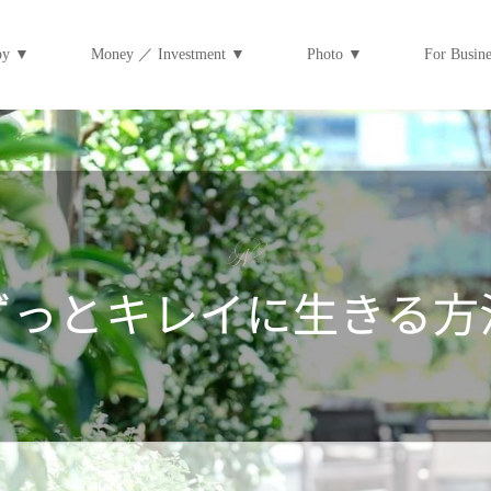
py ▼
Money ／ Investment ▼
Photo ▼
For Bus