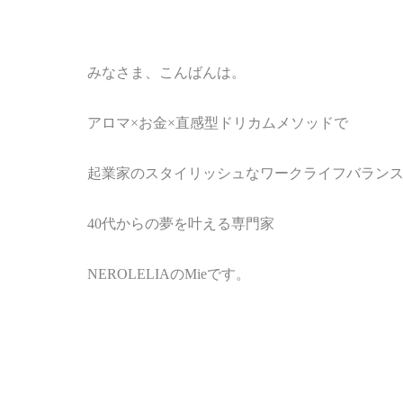
みなさま、こんばんは。
アロマ
×
お金
×
直感型ドリカムメソッド
で
起業家のスタイリッシュなワークライフバラン
40
代からの夢を叶える専門家
NEROLELIA
の
Mie
です。