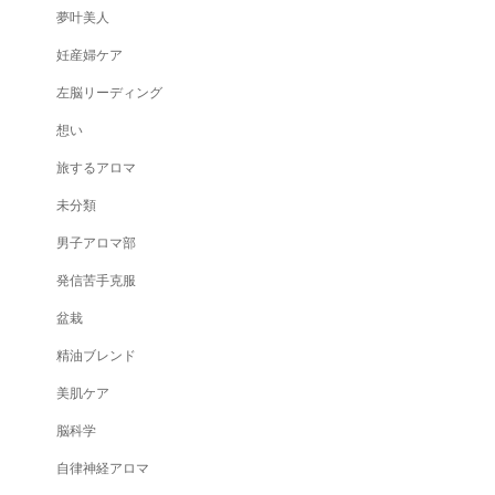
夢叶美人
妊産婦ケア
左脳リーディング
想い
旅するアロマ
未分類
男子アロマ部
発信苦手克服
盆栽
精油ブレンド
美肌ケア
脳科学
自律神経アロマ