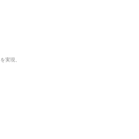
ス
を実現、