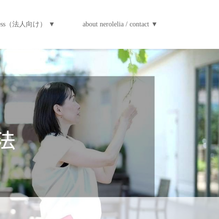
iness（法人向け） ▼
about nerolelia / contact ▼