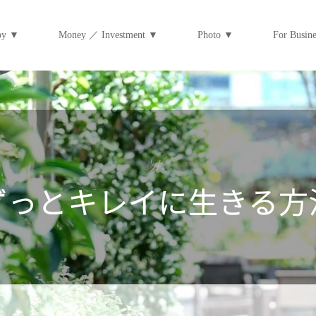
py ▼
Money ／ Investment ▼
Photo ▼
For Bus