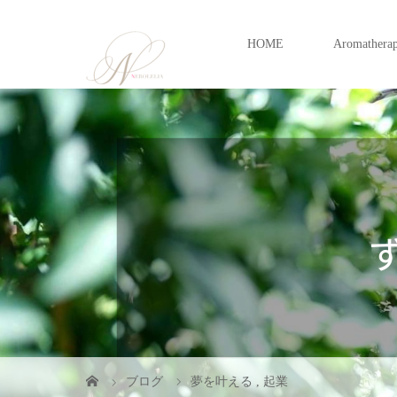
HOME
Aromathera
ブログ
夢を叶える
,
起業