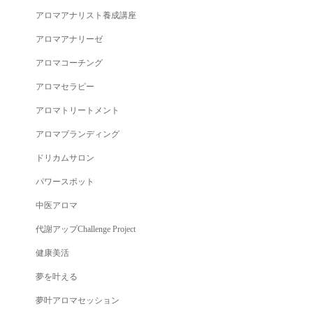
アロマアナリスト養成講座
アロマアナリーゼ
アロマコーチング
アロマセラピー
アロマトリートメント
アロマブランディング
ドリカムサロン
パワースポット
中医アロマ
代謝アップChallenge Project
健康美活
夢を叶える
夢叶アロマセッション