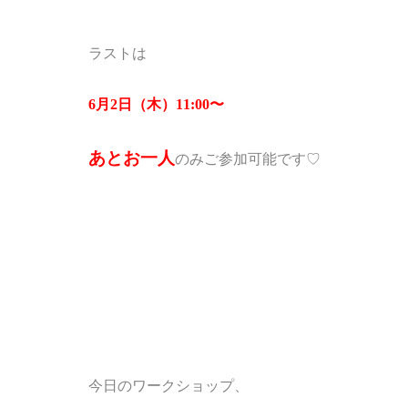
ラストは
6
月
2
日（木）
11:00
〜
あとお一人
のみご
参加可能です♡
今日のワークショップ、