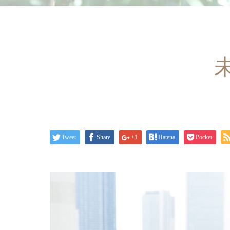
Tweet
Share
+1
Hatena
Pocket