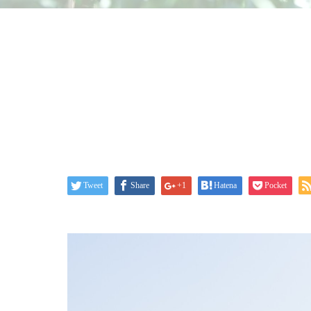
Tweet
Share
+1
Hatena
Pocket