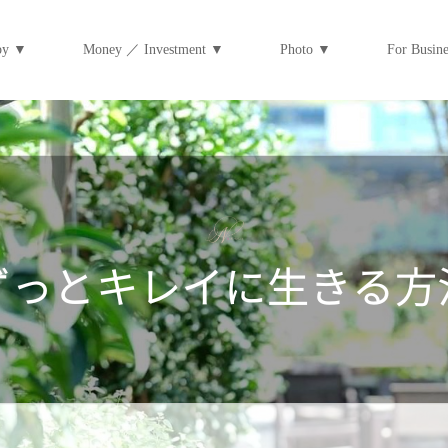
py ▼
Money ／ Investment ▼
Photo ▼
For Bus