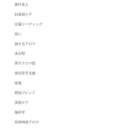
夢叶美人
妊産婦ケア
左脳リーディング
想い
旅するアロマ
未分類
男子アロマ部
発信苦手克服
盆栽
精油ブレンド
美肌ケア
脳科学
自律神経アロマ