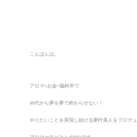
こんばんは。
アロマ
×
お金
×
脳科学で
40
代から夢を夢で終わらせない！
やりたいことを実現し続ける夢叶美人をプロデ