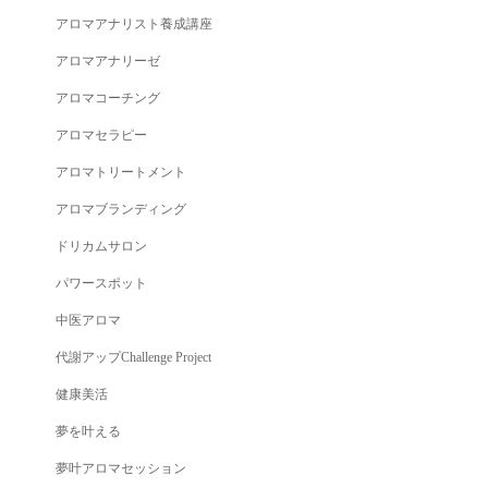
アロマアナリスト養成講座
アロマアナリーゼ
アロマコーチング
アロマセラピー
アロマトリートメント
アロマブランディング
ドリカムサロン
パワースポット
中医アロマ
代謝アップChallenge Project
健康美活
夢を叶える
夢叶アロマセッション