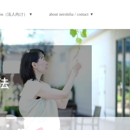
iness（法人向け） ▼
about nerolelia / contact ▼