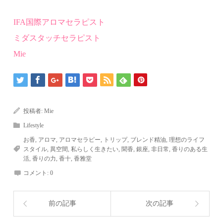
IFA
国際アロマセラピスト
ミダスタッチ
セラピスト
Mie
投稿者:
Mie
Lifestyle
お香
,
アロマ
,
アロマセラピー
,
トリップ
,
ブレンド精油
,
理想のライフ
スタイル
,
異空間
,
私らしく生きたい
,
聞香
,
銀座
,
非日常
,
香りのある生
活
,
香りの力
,
香十
,
香雅堂
コメント:
0
前の記事
次の記事