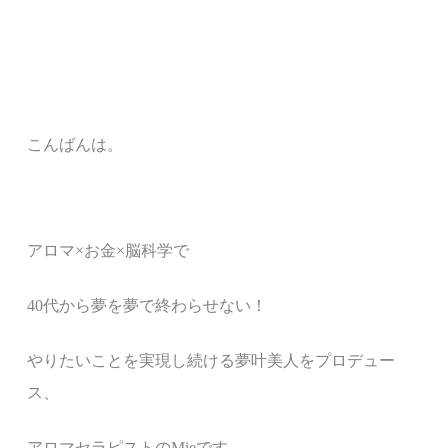
こんばんは。
アロマ
×
お金
×
脳科学で
40
代から夢を夢で終わらせない！
やりたいことを実現し続ける夢叶美人をプロデュー
ス、
アロマセラピストの
Mie
です。