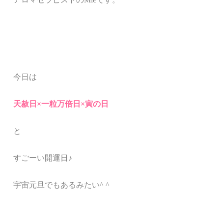
今日は
天赦日
×
一粒万倍日
×
寅の日
と
すごーい開運日
♪
宇宙元旦でもあるみたい
^ ^