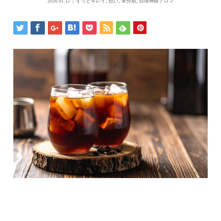
2026.01.12
ずっとキレイ
,
想い
,
未分類
,
自律神経アロマ