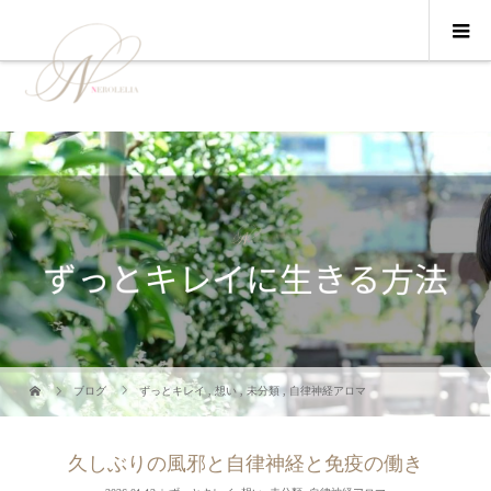
ブログ
ずっとキレイ
,
想い
,
未分類
,
自律神経アロマ
久しぶりの風邪と自律神経と免疫の働き