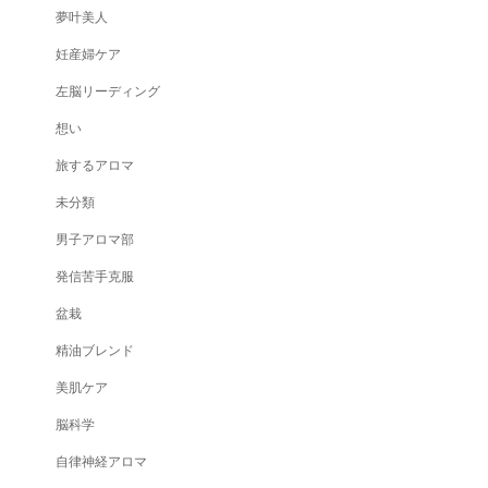
夢叶美人
妊産婦ケア
左脳リーディング
想い
旅するアロマ
未分類
男子アロマ部
発信苦手克服
盆栽
精油ブレンド
美肌ケア
脳科学
自律神経アロマ