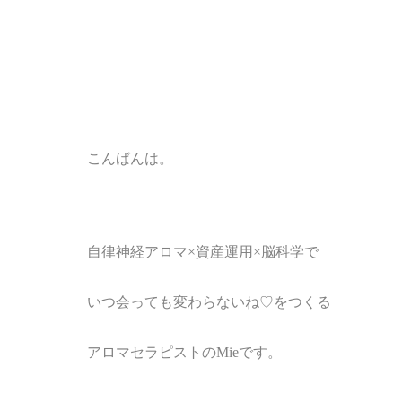
こんばんは。
自律神経アロマ
×
資産運用×脳科学で
いつ会っても変わらないね♡をつくる
アロマセラピストのMieです。