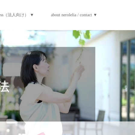
iness（法人向け） ▼
about nerolelia / contact ▼