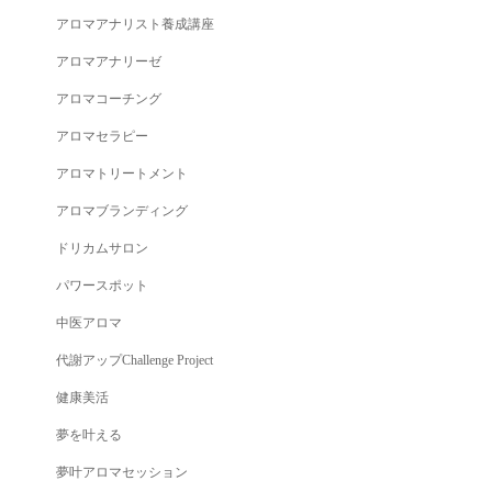
アロマアナリスト養成講座
アロマアナリーゼ
アロマコーチング
アロマセラピー
アロマトリートメント
アロマブランディング
ドリカムサロン
パワースポット
中医アロマ
代謝アップChallenge Project
健康美活
夢を叶える
夢叶アロマセッション