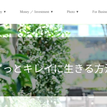
py ▼
Money ／ Investment ▼
Photo ▼
For Bus