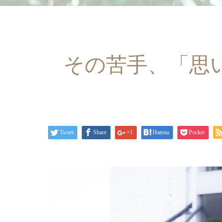
その苦手、「思
Tweet
Share
+1
Hatena
Pocket