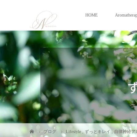
HOME
Aromathera
ブログ
Lifestyle
,
ずっとキレイ
,
自律神経ア