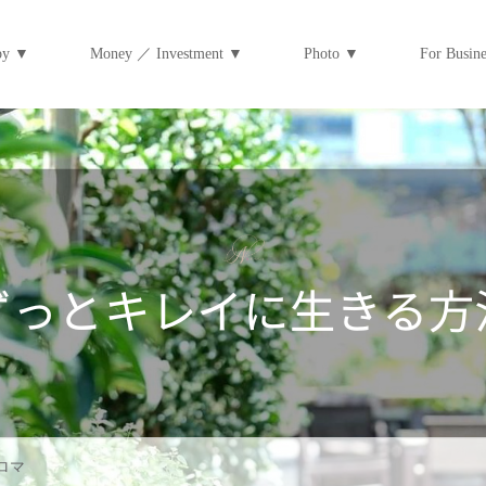
py ▼
Money ／ Investment ▼
Photo ▼
For Bus
ロマ