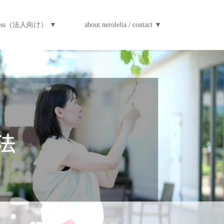
iness（法人向け） ▼
about nerolelia / contact ▼