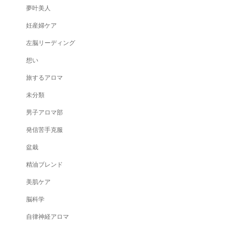
夢叶美人
妊産婦ケア
左脳リーディング
想い
旅するアロマ
未分類
男子アロマ部
発信苦手克服
盆栽
精油ブレンド
美肌ケア
脳科学
自律神経アロマ