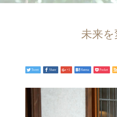
未来を
Tweet
Share
+1
Hatena
Pocket