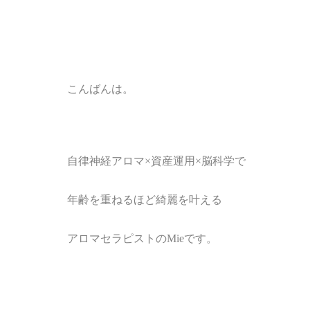
こんばんは。
自律神経アロマ×
資産運用×脳科学で
年齢を重ねるほど綺麗を叶える
アロマセラピストの
Mie
です。