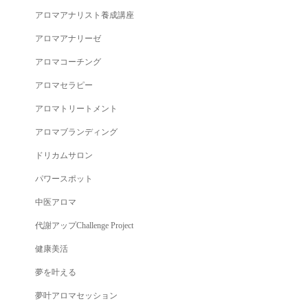
アロマアナリスト養成講座
アロマアナリーゼ
アロマコーチング
アロマセラピー
アロマトリートメント
アロマブランディング
ドリカムサロン
パワースポット
中医アロマ
代謝アップChallenge Project
健康美活
夢を叶える
夢叶アロマセッション