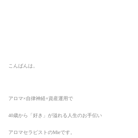
こんばんは。
アロマ
×
自律神経
×
資産運用で
40
歳から「好き」が溢れる人生のお手伝い
アロマセラピストの
Mie
です。