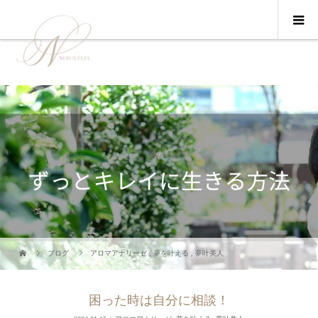
ブログ
アロマアナリーゼ
,
夢を叶える
,
夢叶美人
困った時は自分に相談！