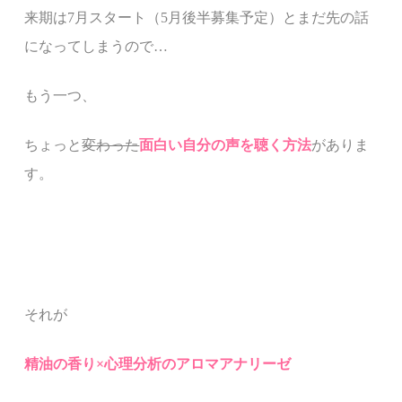
来期は
7
月スタート（
5
月後半募集予定）とまだ先の話
になってしまうので
…
もう一つ、
ちょっと
変わった
面白い自分の声を聴く方法
がありま
す。
それが
精油の香り
×
心理分析のアロマアナリーゼ