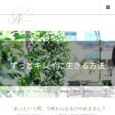
ブログ
アロマトリートメント
,
夢叶美人
,
脳科学
,
自律神経アロマ
「あっという間」で終わらせるのやめません？