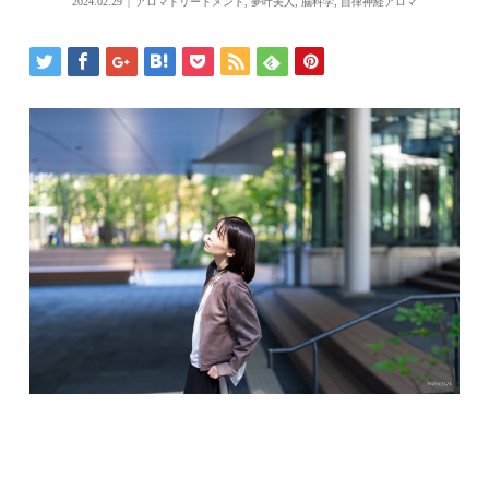
2024.02.29
アロマトリートメント
,
夢叶美人
,
脳科学
,
自律神経アロマ