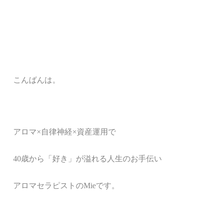
こんばんは。
アロマ
×
自律神経
×
資産運用で
40
歳から「好き」が溢れる人生のお手伝い
アロマセラピストの
Mie
です。