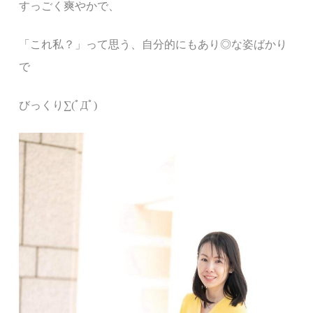
すっごく爽やかで、
「
これ私？」って思う、
自分的にもあり◎な姿ばかり
で
びっくり∑(ﾟДﾟ)