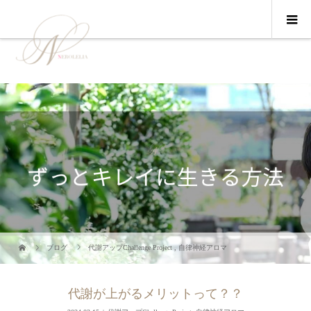
ブログ
代謝アップChallenge Project
,
自律神経アロマ
代謝が上がるメリットって？？