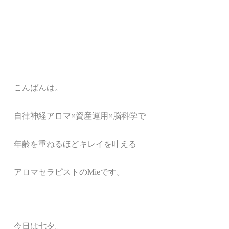
こんばんは。
自律神経アロマ×
資産運用×脳科学で
年齢を重ねるほどキレイ
を叶える
アロマセラピストの
Mie
です。
今日は七夕。