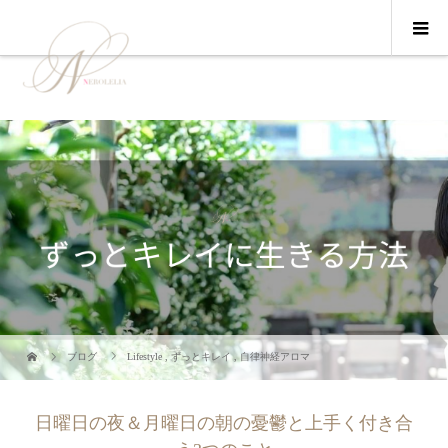
ブログ
Lifestyle
,
ずっとキレイ
,
自律神経アロマ
日曜日の夜＆月曜日の朝の憂鬱と上手く付き合