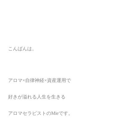
こんばんは。
アロマ
×
自律神経
×
資産運用で
好きが溢れる人生を生きる
アロマセラピストの
Mie
です。