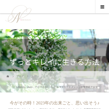
ブログ
Lifestyle
,
photo
,
アロマセラピー
,
アロマトリートメント
,
自律神経アロマ
今がその時！2023年の出来ごと、思い出そう♪