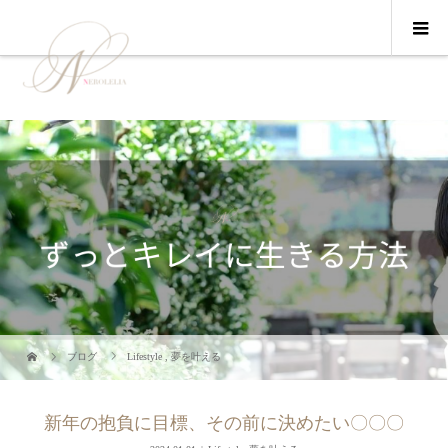
ブログ
Lifestyle
,
夢を叶える
新年の抱負に目標、その前に決めたい〇〇〇