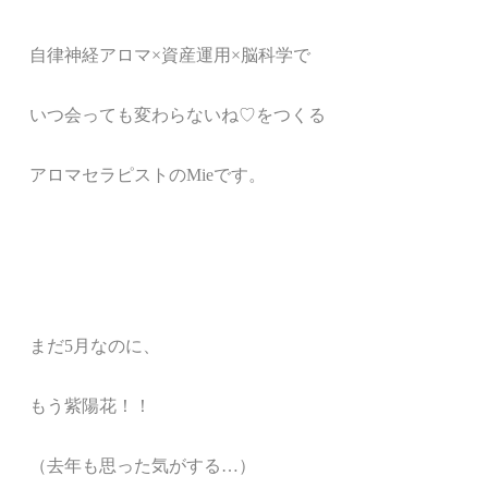
自律神経アロマ
×
資産運用×脳科学で
いつ会っても変わらないね♡をつくる
アロマセラピストのMieです。
まだ5月なのに、
もう紫陽花！！
（去年も思った気がする…）