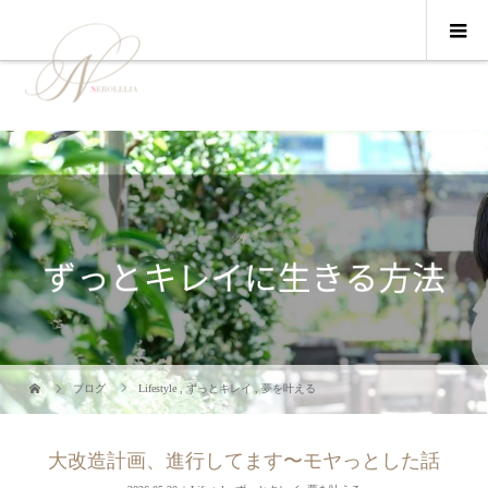
ブログ
Lifestyle
,
ずっとキレイ
,
夢を叶える
大改造計画、進行してます〜モヤっとした話