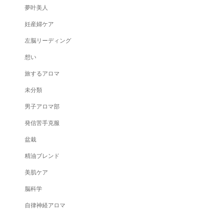
夢叶美人
妊産婦ケア
左脳リーディング
想い
旅するアロマ
未分類
男子アロマ部
発信苦手克服
盆栽
精油ブレンド
美肌ケア
脳科学
自律神経アロマ