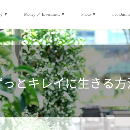
py ▼
Money ／ Investment ▼
Photo ▼
For Bus