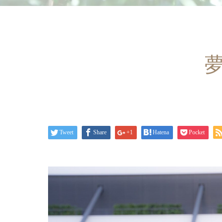
Tweet
Share
+1
Hatena
Pocket