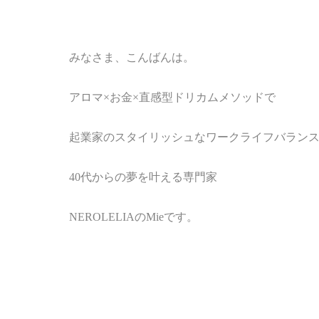
みなさま、こんばんは。
アロマ
×
お金
×
直感型ドリカムメソッド
で
起業家のスタイリッシュなワークライフバラン
40
代からの夢を叶える専門家
NEROLELIA
の
Mie
です。