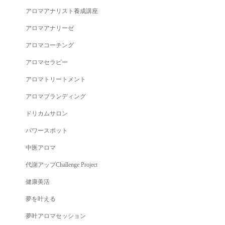
アロマアナリスト養成講座
アロマアナリーゼ
アロマコーチング
アロマセラピー
アロマトリートメント
アロマブランディング
ドリカムサロン
パワースポット
中医アロマ
代謝アップChallenge Project
健康美活
夢を叶える
夢叶アロマセッション