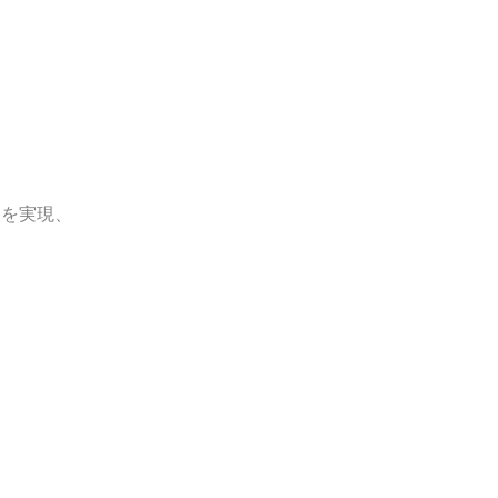
ス
を実現、