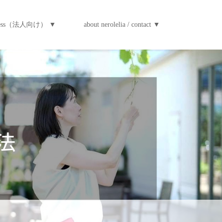
iness（法人向け） ▼
about nerolelia / contact ▼