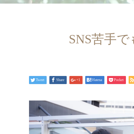
SNS苦手
Tweet
Share
+1
Hatena
Pocket