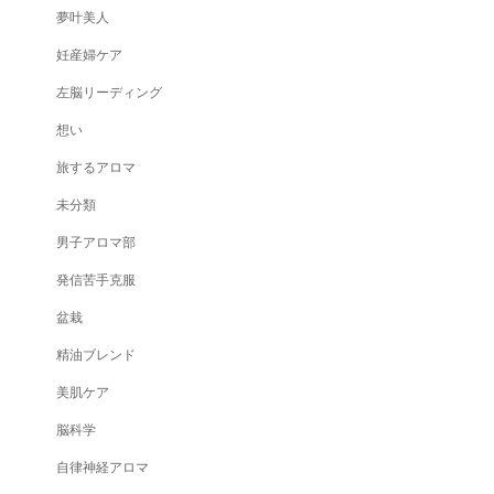
夢叶美人
妊産婦ケア
左脳リーディング
想い
旅するアロマ
未分類
男子アロマ部
発信苦手克服
盆栽
精油ブレンド
美肌ケア
脳科学
自律神経アロマ