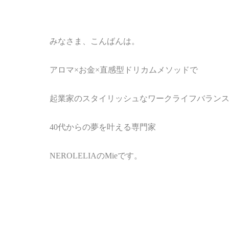
みなさま、こんばんは。
アロマ
×
お金
×
直感型ドリカムメソッド
で
起業家のスタイリッシュなワークライフバラン
40
代からの夢を叶える専門家
NEROLELIA
の
Mie
です。