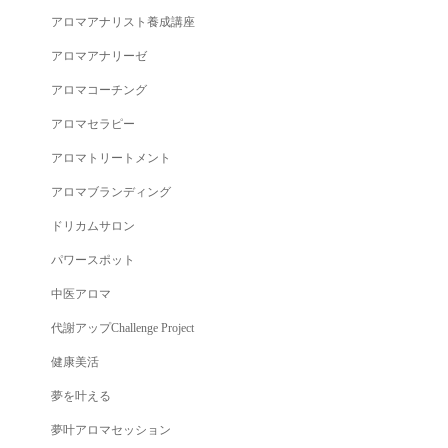
アロマアナリスト養成講座
アロマアナリーゼ
アロマコーチング
アロマセラピー
アロマトリートメント
アロマブランディング
ドリカムサロン
パワースポット
中医アロマ
代謝アップChallenge Project
健康美活
夢を叶える
夢叶アロマセッション