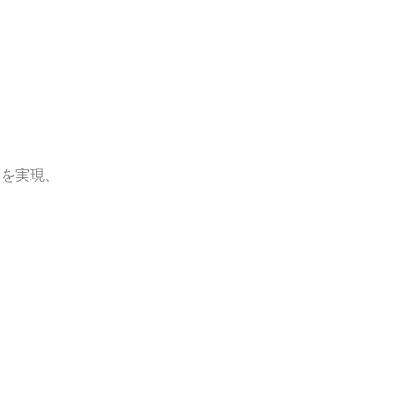
ス
を実現、