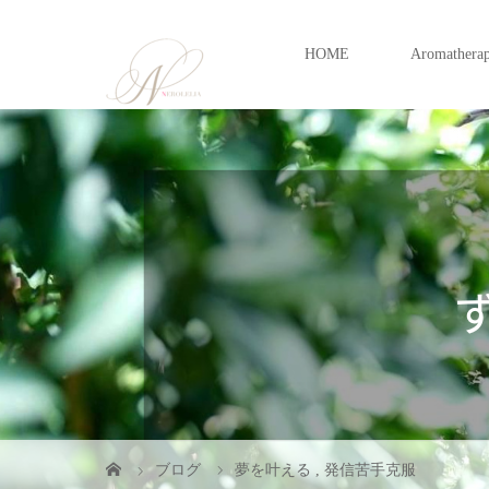
HOME
Aromathera
ブログ
夢を叶える
,
発信苦手克服