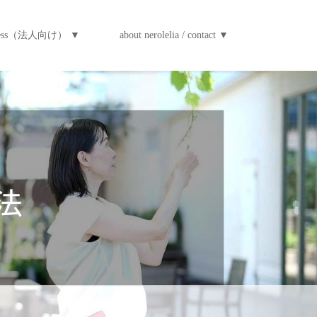
iness（法人向け） ▼
about nerolelia / contact ▼