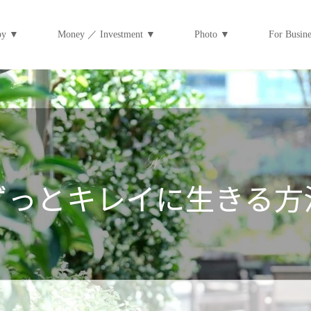
py ▼
Money ／ Investment ▼
Photo ▼
For Bus