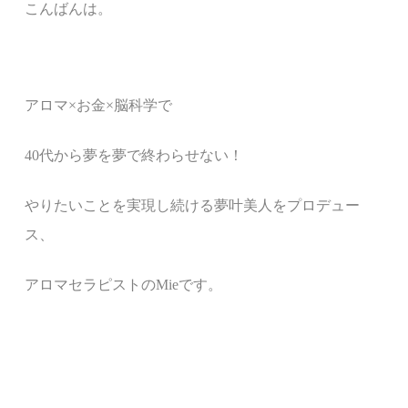
こんばんは。
アロマ
×
お金
×
脳科学で
40
代から夢を夢で終わらせない！
やりたいことを実現し続ける夢叶美人をプロデュー
ス、
アロマセラピストの
Mie
です。