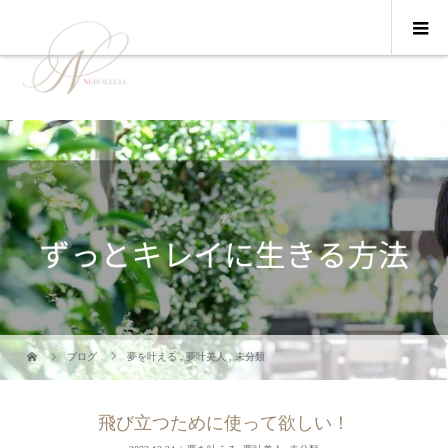
ブログ
夢を叶える
,
夢叶美人
,
未分類
飛び立つために使って欲しい！