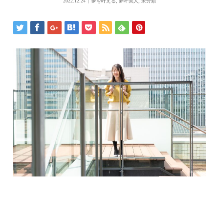
2022.12.24
夢を叶える
,
夢叶美人
,
未分類