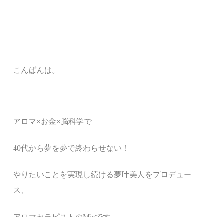
こんばんは。
アロマ
×
お金
×
脳科学で
40
代から夢を夢で終わらせない！
やりたいことを実現し続ける夢叶美人をプロデュー
ス、
アロマセラピストの
Mie
です。